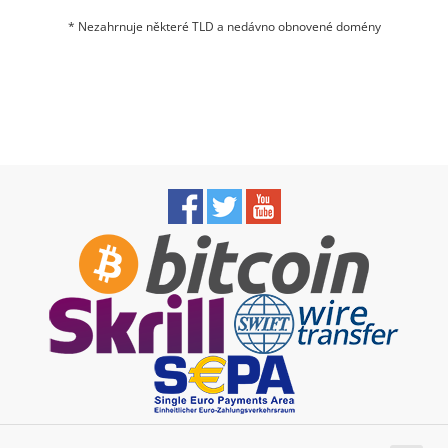
* Nezahrnuje některé TLD a nedávno obnovené domény