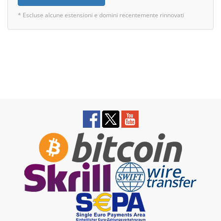
* Escluse alcune estensioni e domini recentemente rinnovati