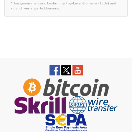
* Ausgenommen sind bestimmte Top-Level-Domains (TLDs) und
kürzlich verlängerte Domains.