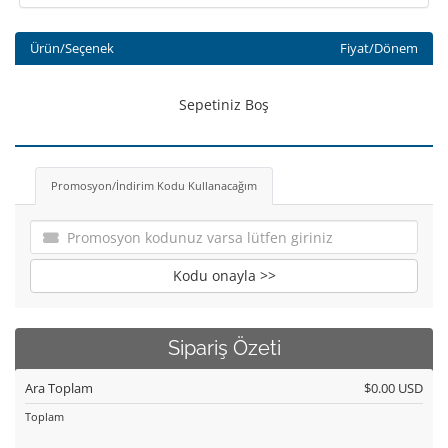
Ürün/Seçenek
Fiyat/Dönem
Sepetiniz Boş
Promosyon/İndirim Kodu Kullanacağım
Kodu onayla >>
Sipariş Özeti
Ara Toplam
$0.00 USD
Toplam