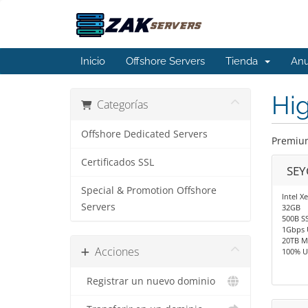
Inicio
Offshore Servers
Tienda
Anu
Hig
Categorías
Offshore Dedicated Servers
Premium
Certificados SSL
SEY
Special & Promotion Offshore
Intel X
Servers
32GB
500B S
1Gbps 
20TB M
Acciones
100% U
Registrar un nuevo dominio