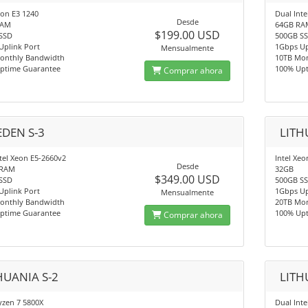
eon E3 1240
Dual Int
Desde
RAM
64GB RA
$199.00 USD
SSD
500GB S
Uplink Port
1Gbps Up
Mensualmente
onthly Bandwidth
10TB Mo
ptime Guarantee
100% Up
Comprar ahora
DEN S-3
LITH
tel Xeon E5-2660v2
Intel Xe
Desde
 RAM
32GB
$349.00 USD
SSD
500GB S
Uplink Port
1Gbps Up
Mensualmente
onthly Bandwidth
20TB Mo
ptime Guarantee
100% Up
Comprar ahora
HUANIA S-2
LITH
zen 7 5800X
Dual Int