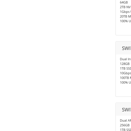
64GB
2TB N
1Gbps 
20TB M
100% U
SWI
Dual In
128GB
1TB SS
10Gbp
100TB 
100% U
SWI
Dual A
256GB
1TB SS