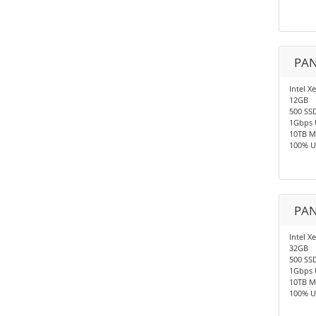
PAN
Intel X
12GB
500 SS
1Gbps 
10TB M
100% U
PAN
Intel X
32GB
500 SS
1Gbps 
10TB M
100% U