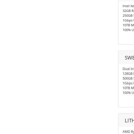
Intel X
32GB 
250GB 
1Gbps 
10TB M
100% U
SWE
Dual In
128GB
500GB 
1Gbps 
10TB M
100% U
LIT
AMD Ry