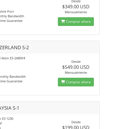
Desde
$349.00 USD
link Port
Mensualmente
nthly Bandwidth
time Guarantee
Comprar ahora
ZERLAND S-2
el Xeon E5-2680V4
Desde
$549.00 USD
Mensualmente
onthly Bandwidth
time Guarantee
Comprar ahora
YSIA S-1
n E3 1230
Desde
M
$199.00 USD
A