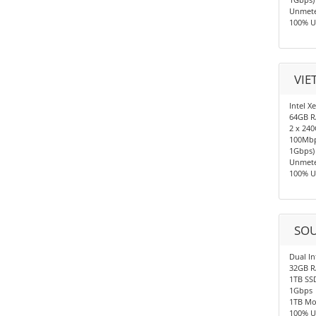
Unmete
100% U
VIE
Intel X
64GB 
2 x 24
100Mbp
1Gbps)
Unmete
100% U
SOU
Dual In
32GB 
1TB SS
1Gbps
1TB Mo
100% U