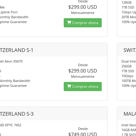
Desde
128GB
$299.00 USD
VMe
1TB SSD
Uplink Port
1Gbps Up
Mensualmente
onthly Bandwidth
20TB Mo
ptime Guarantee
100% Up
Comprar ahora
TZERLAND S-1
SWIT
tel Xeon X5670
Dual Int
Desde
256GB
$299.00 USD
D
1TB SSD
s
10Gbps
Mensualmente
Monthly Bandwidth
100TB M
ptime Guarantee
100% Up
Comprar ahora
TZERLAND S-3
MALA
MD EPYC 7452
Intel Xeo
Desde
16GB RA
$749.00 USD
D
1 TB SAT