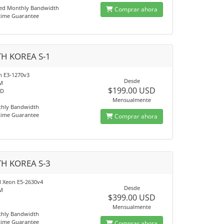
ed Monthly Bandwidth
Comprar ahora
time Guarantee
H KOREA S-1
on E3-1270v3
Desde
M
$199.00 USD
SD
Mensualmente
thly Bandwidth
time Guarantee
Comprar ahora
H KOREA S-3
el Xeon E5-2630v4
Desde
M
$399.00 USD
Mensualmente
thly Bandwidth
time Guarantee
Comprar ahora