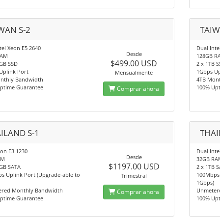
WAN S-2
TAIW
tel Xeon E5 2640
Dual Int
Desde
RAM
128GB R
$499.00 USD
0GB SSD
2 x 1TB 
Uplink Port
1Gbps Up
Mensualmente
nthly Bandwidth
4TB Mon
ptime Guarantee
100% Up
Comprar ahora
ILAND S-1
THAI
eon E3 1230
Dual Inte
Desde
AM
32GB RA
$1197.00 USD
0GB SATA
2 x 1TB 
s Uplink Port (Upgrade-able to
100Mbps 
Trimestral
1Gbps)
red Monthly Bandwidth
Unmeter
Comprar ahora
ptime Guarantee
100% Up