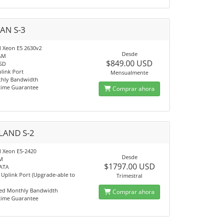
AN S-3
el Xeon E5 2630v2
Desde
AM
$849.00 USD
SSD
link Port
Mensualmente
thly Bandwidth
time Guarantee
Comprar ahora
LAND S-2
l Xeon E5-2420
Desde
M
$1797.00 USD
SATA
Uplink Port (Upgrade-able to
Trimestral
ed Monthly Bandwidth
Comprar ahora
time Guarantee