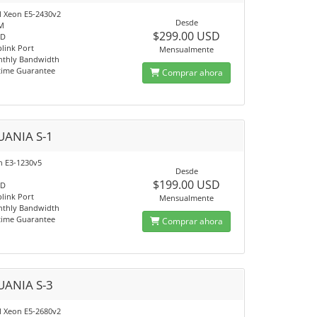
el Xeon E5-2430v2
Desde
M
$299.00 USD
SD
link Port
Mensualmente
nthly Bandwidth
time Guarantee
Comprar ahora
UANIA S-1
on E3-1230v5
Desde
$199.00 USD
SD
link Port
Mensualmente
nthly Bandwidth
time Guarantee
Comprar ahora
UANIA S-3
el Xeon E5-2680v2