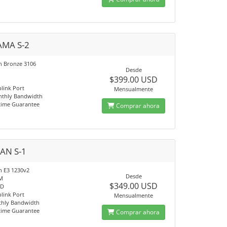
MA S-2
on Bronze 3106
Desde
$399.00 USD
link Port
Mensualmente
nthly Bandwidth
time Guarantee
Comprar ahora
AN S-1
n E3 1230v2
Desde
M
$349.00 USD
SD
link Port
Mensualmente
thly Bandwidth
time Guarantee
Comprar ahora