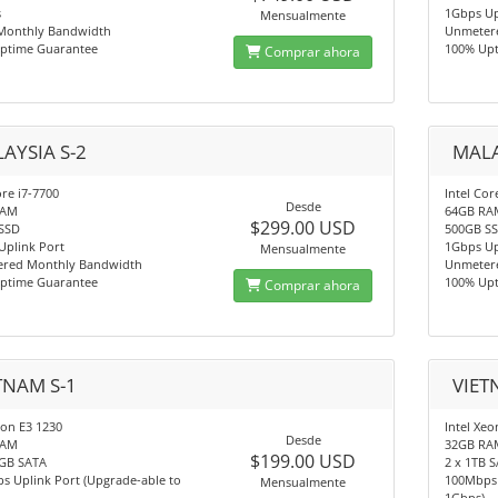
s
1Gbps Up
Mensualmente
Monthly Bandwidth
Unmeter
ptime Guarantee
100% Up
Comprar ahora
AYSIA S-2
MALA
ore i7-7700
Intel Cor
Desde
RAM
64GB RA
$299.00 USD
SSD
500GB S
Uplink Port
1Gbps Up
Mensualmente
red Monthly Bandwidth
Unmeter
ptime Guarantee
100% Up
Comprar ahora
TNAM S-1
VIET
eon E3 1230
Intel Xe
Desde
RAM
32GB RA
$199.00 USD
0GB SATA
2 x 1TB 
s Uplink Port (Upgrade-able to
100Mbps 
Mensualmente
1Gbps)