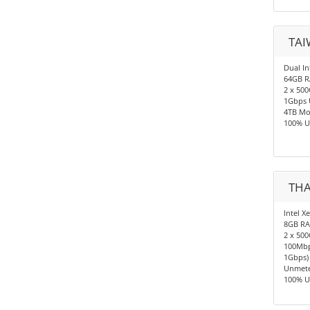
TAI
Dual In
64GB 
2 x 50
1Gbps 
4TB Mo
100% U
THA
Intel X
8GB R
2 x 50
100Mbp
1Gbps)
Unmete
100% U