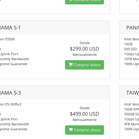
AMA S-1
PANA
eon E5506
Intel Xe
Desde
16GB
$299.00 USD
D
500 SSD
Uplink Port
1Gbps Up
Mensualmente
onthly Bandwidth
10TB Mo
ptime Guarantee
100% Up
Comprar ahora
AMA S-3
TAIW
eon E5-2695v2
Intel Xeo
Desde
16GB RA
$499.00 USD
D
500GB S
Uplink Port
1Gbps Up
Mensualmente
onthly Bandwidth
4TB Mon
ptime Guarantee
100% Up
Comprar ahora