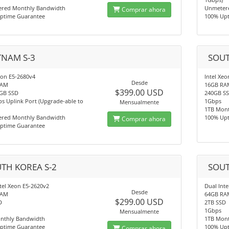
red Monthly Bandwidth
Unmeter
Comprar ahora
ptime Guarantee
100% Up
TNAM S-3
SOUT
eon E5-2680v4
Intel Xe
Desde
RAM
16GB RA
$399.00 USD
0GB SSD
240GB S
s Uplink Port (Upgrade-able to
1Gbps
Mensualmente
1TB Mon
red Monthly Bandwidth
100% Up
Comprar ahora
ptime Guarantee
TH KOREA S-2
SOUT
tel Xeon E5-2620v2
Dual Int
Desde
RAM
64GB RA
$299.00 USD
D
2TB SSD
1Gbps
Mensualmente
nthly Bandwidth
1TB Mon
ptime Guarantee
100% Up
Comprar ahora