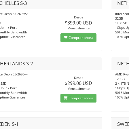
CHELLES S-3
NETH
tel Xeon E5-2696v2
Intel Xeo
Desde
32GB
$399.00 USD
D
1TB SSD
Uplink Port
1Gbps Up
Mensualmente
onthly Bandwidth
50TB Mo
ptime Guarantee
100% Up
Comprar ahora
HERLANDS S-2
NETH
tel Xeon E5-2680v4
AMD Ryze
Desde
128GB
$299.00 USD
 SSD
2 x 1TB 
Uplink Port
1Gbps Up
Mensualmente
onthly Bandwidth
50TB Mo
ptime Guarantee
100% Up
Comprar ahora
DEN S-1
SWED