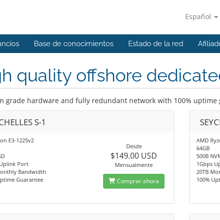
Español
ncios
Base de conocimientos
Estado de la red
Afilia
h quality offshore dedicate
 grade hardware and fully redundant network with 100% uptime
CHELLES S-1
SEYC
eon E3-1225v2
AMD Ryze
Desde
64GB
$149.00 USD
SD
500B NV
Uplink Port
1Gbps Up
Mensualmente
onthly Bandwidth
20TB Mo
ptime Guarantee
100% Up
Comprar ahora