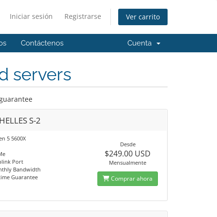
Iniciar sesión
Registrarse
Ver carrito
dos
Contáctenos
Cuenta
d servers
 guarantee
HELLES S-2
n 5 5600X
Desde
$249.00 USD
Me
link Port
Mensualmente
nthly Bandwidth
time Guarantee
Comprar ahora