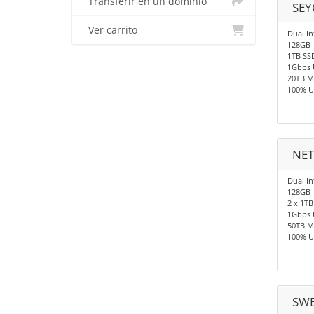
Transferir en un dominio
SEY
Ver carrito
Dual In
128GB
1TB SS
1Gbps 
20TB M
100% U
NET
Dual In
128GB
2 x 1TB
1Gbps 
50TB M
100% U
SWE