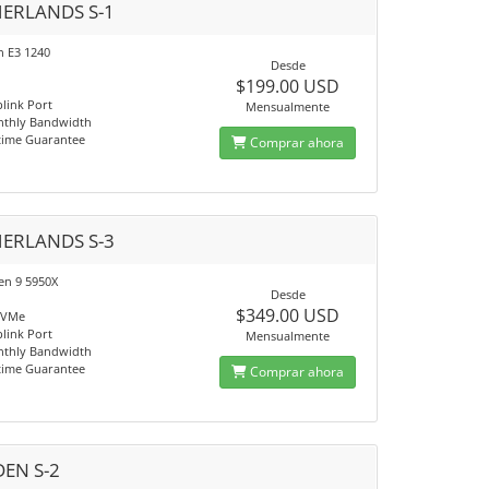
ERLANDS S-1
n E3 1240
Desde
$199.00 USD
link Port
Mensualmente
nthly Bandwidth
time Guarantee
Comprar ahora
ERLANDS S-3
n 9 5950X
Desde
$349.00 USD
NVMe
link Port
Mensualmente
nthly Bandwidth
time Guarantee
Comprar ahora
EN S-2