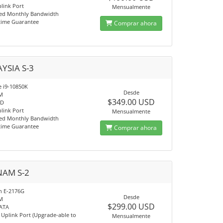
link Port
Mensualmente
ed Monthly Bandwidth
time Guarantee
Comprar ahora
YSIA S-3
e i9-10850K
Desde
M
$349.00 USD
SD
link Port
Mensualmente
ed Monthly Bandwidth
time Guarantee
Comprar ahora
NAM S-2
on E-2176G
Desde
M
$299.00 USD
SATA
Uplink Port (Upgrade-able to
Mensualmente