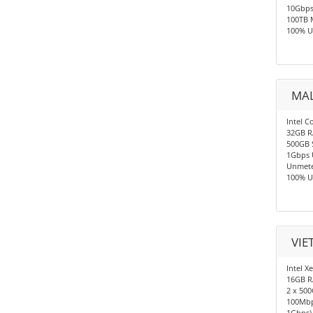
10Gbp
100TB 
100% U
MAL
Intel C
32GB 
500GB 
1Gbps 
Unmete
100% U
VIE
Intel X
16GB 
2 x 50
100Mbp
1Gbps)