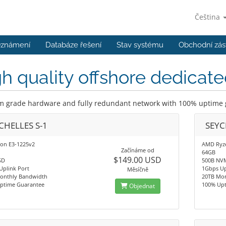
Čeština
známení
Databáze řešení
Stav systému
Obchodní zás
h quality offshore dedicate
 grade hardware and fully redundant network with 100% uptime
CHELLES S-1
SEYC
eon E3-1225v2
AMD Ryze
Začínáme od
64GB
$149.00 USD
SD
500B NV
Uplink Port
1Gbps Up
Měsíčně
onthly Bandwidth
20TB Mo
ptime Guarantee
100% Up
Objednat