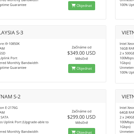
ptime Guarantee
100% Up
Objednat
AYSIA S-3
VIET
ore i9-10850K
Intel Xeo
Začínáme od
RAM
16GB RA
$349.00 USD
SSD
2 x 500G
Uplink Port
100Mbps 
Měsíčně
red Monthly Bandwidth
1Gbps)
ptime Guarantee
Unmeter
Objednat
100% Up
TNAM S-2
VIET
eon E-2176G
Intel Xe
Začínáme od
RAM
64GB RA
$299.00 USD
 SATA
2 x 240G
s Uplink Port (Upgrade-able to
100Mbps 
Měsíčně
1Gbps)
red Monthly Bandwidth
Unmeter
Objednat