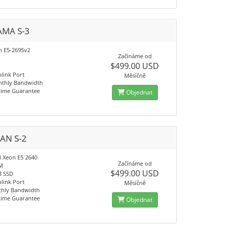
MA S-3
on E5-2695v2
Začínáme od
$499.00 USD
link Port
Měsíčně
nthly Bandwidth
time Guarantee
Objednat
AN S-2
l Xeon E5 2640
Začínáme od
M
$499.00 USD
B SSD
link Port
Měsíčně
thly Bandwidth
time Guarantee
Objednat