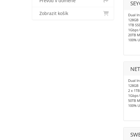
Převod v doméně
SEY
Zobrazit košík
Dual In
128GB
1TB SS
1Gbps 
20TB M
100% U
NET
Dual In
128GB
2 x 1TB
1Gbps 
50TB M
100% U
SWE