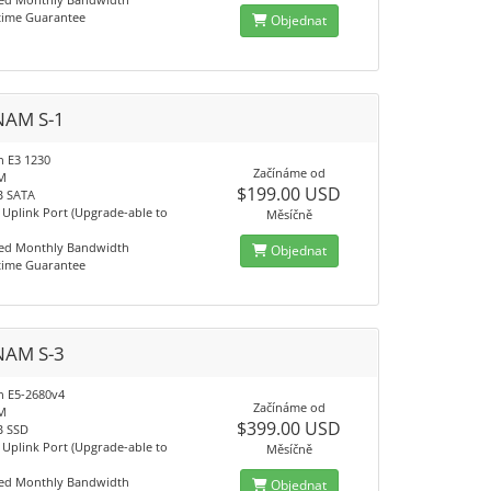
time Guarantee
Objednat
NAM S-1
n E3 1230
Začínáme od
M
$199.00 USD
B SATA
Uplink Port (Upgrade-able to
Měsíčně
ed Monthly Bandwidth
Objednat
time Guarantee
NAM S-3
on E5-2680v4
Začínáme od
M
$399.00 USD
B SSD
Uplink Port (Upgrade-able to
Měsíčně
ed Monthly Bandwidth
Objednat