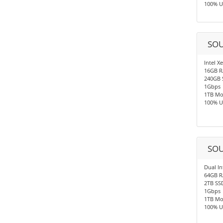
100% U
SOU
Intel X
16GB 
240GB 
1Gbps
1TB Mo
100% U
SOU
Dual In
64GB 
2TB SS
1Gbps
1TB Mo
100% U