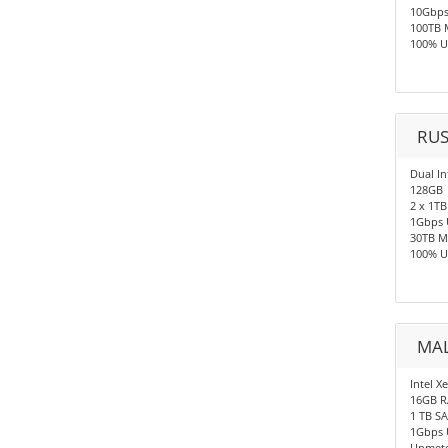
10Gbp
100TB 
100% U
RUS
Dual In
128GB
2 x 1TB
1Gbps 
30TB M
100% U
MAL
Intel X
16GB 
1 TB S
1Gbps 
Unmete