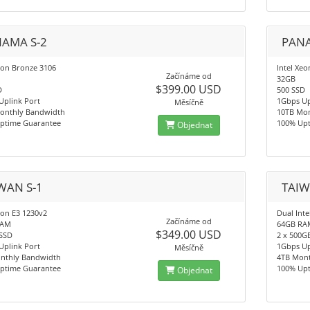
AMA S-2
PANA
eon Bronze 3106
Intel Xe
Začínáme od
32GB
$399.00 USD
D
500 SSD
Uplink Port
1Gbps Up
Měsíčně
onthly Bandwidth
10TB Mo
ptime Guarantee
100% Up
Objednat
WAN S-1
TAIW
eon E3 1230v2
Dual Inte
Začínáme od
RAM
64GB RA
$349.00 USD
SSD
2 x 500G
Uplink Port
1Gbps Up
Měsíčně
nthly Bandwidth
4TB Mon
ptime Guarantee
100% Up
Objednat