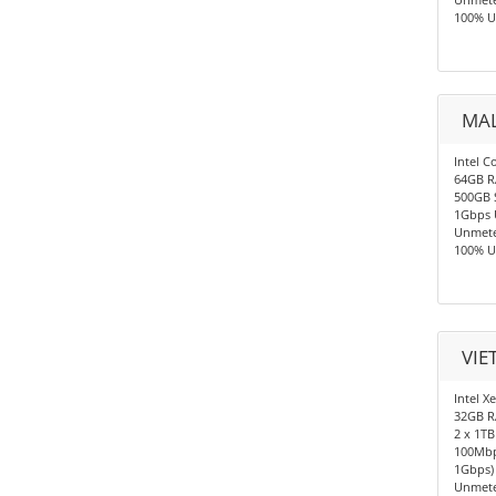
100% U
MAL
Intel C
64GB 
500GB 
1Gbps 
Unmete
100% U
VIE
Intel X
32GB 
2 x 1TB
100Mbp
1Gbps)
Unmete