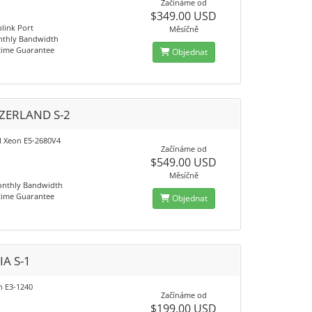
Začínáme od
$349.00 USD
link Port
Měsíčně
nthly Bandwidth
time Guarantee
Objednat
ZERLAND S-2
el Xeon E5-2680V4
Začínáme od
$549.00 USD
Měsíčně
onthly Bandwidth
time Guarantee
Objednat
IA S-1
n E3-1240
Začínáme od
$199.00 USD