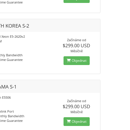
time Guarantee
H KOREA S-2
el Xeon E5-2620v2
Začínáme od
M
$299.00 USD
Měsíčně
thly Bandwidth
time Guarantee
Objednat
MA S-1
on E5506
Začínáme od
$299.00 USD
link Port
Měsíčně
nthly Bandwidth
time Guarantee
Objednat