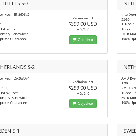
CHELLES S-3
NETH
tel Xeon E5-2696v2
Intel Xeo
Začínáme od
32GB
$399.00 USD
D
1TB SSD
Uplink Port
1Gbps Up
Měsíčně
onthly Bandwidth
50TB Mo
ptime Guarantee
100% Up
Objednat
HERLANDS S-2
NETH
tel Xeon E5-2680v4
AMD Ryze
Začínáme od
128GB
$299.00 USD
 SSD
2 x 1TB 
Uplink Port
1Gbps Up
Měsíčně
onthly Bandwidth
50TB Mo
ptime Guarantee
100% Up
Objednat
DEN S-1
SWED