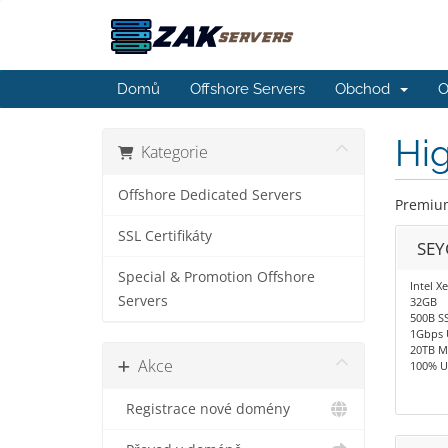
Domů
Offshore Servers
Obchod
O
Hig
Kategorie
Offshore Dedicated Servers
Premium
SSL Certifikáty
SEY
Special & Promotion Offshore
Intel X
Servers
32GB
500B S
1Gbps 
20TB M
Akce
100% U
Registrace nové domény