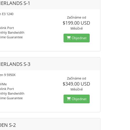
ERLANDS S-1
n E3 1240
Začínáme od
$199.00 USD
link Port
Měsíčně
nthly Bandwidth
time Guarantee
Objednat
ERLANDS S-3
n 9 5950X
Začínáme od
$349.00 USD
NVMe
link Port
Měsíčně
nthly Bandwidth
time Guarantee
Objednat
EN S-2