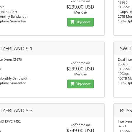
Začínáme od
128GB
$299.00 USD
VMe
1TB SSD
Uplink Port
1Gbps Up
Měsíčně
onthly Bandwidth
20TB Mo
ptime Guarantee
100% Up
Objednat
TZERLAND S-1
SWIT
tel Xeon X5670
Dual Int
Začínáme od
256GB
$299.00 USD
D
1TB SSD
s
10Gbps
Měsíčně
Monthly Bandwidth
100TB M
ptime Guarantee
100% Up
Objednat
TZERLAND S-3
RUSS
MD EPYC 7452
Intel Xeo
Začínáme od
32GB
$749.00 USD
D
1TB SSD