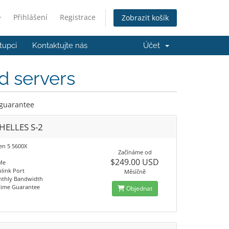
Přihlášení
Registrace
Zobrazit košík
tupci
Kontaktujte nás
Účet
d servers
 guarantee
HELLES S-2
n 5 5600X
Začínáme od
$249.00 USD
Me
link Port
Měsíčně
nthly Bandwidth
time Guarantee
Objednat