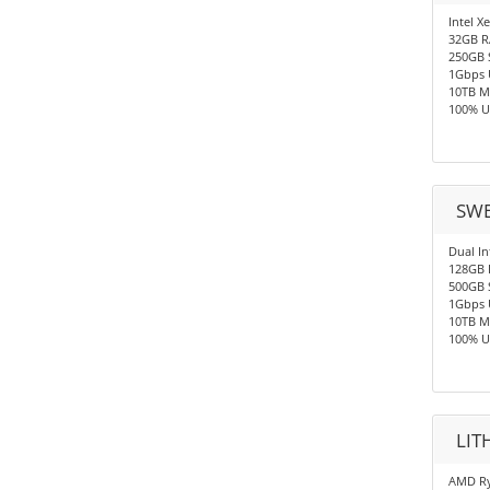
Intel X
32GB 
250GB 
1Gbps 
10TB M
100% U
SWE
Dual In
128GB
500GB 
1Gbps 
10TB M
100% U
LIT
AMD Ry