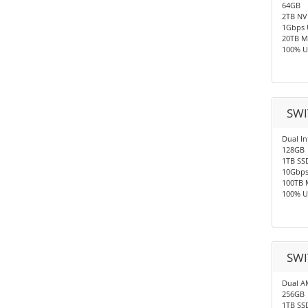
64GB
2TB N
1Gbps 
20TB M
100% U
SWI
Dual In
128GB
1TB SS
10Gbp
100TB 
100% U
SWI
Dual A
256GB
1TB SS