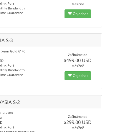
link Port
Měsíčně
nthly Bandwidth
time Guarantee
Objednat
IA S-3
el Xeon Gold 6140
Začínáme od
$499.00 USD
SSD
link Port
Měsíčně
nthly Bandwidth
time Guarantee
Objednat
YSIA S-2
e i7-7700
Začínáme od
M
$299.00 USD
SD
link Port
Měsíčně
ed Monthly Bandwidth