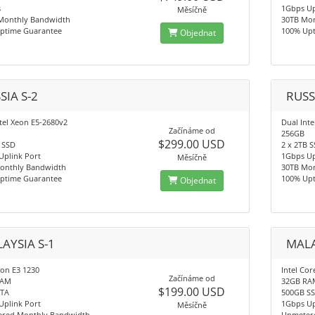
s
1Gbps Up
Měsíčně
Monthly Bandwidth
30TB Mo
ptime Guarantee
100% Up
Objednat
SIA S-2
RUSS
tel Xeon E5-2680v2
Dual Int
Začínáme od
256GB
$299.00 USD
 SSD
2 x 2TB 
Uplink Port
1Gbps Up
Měsíčně
onthly Bandwidth
30TB Mo
ptime Guarantee
100% Up
Objednat
AYSIA S-1
MALA
eon E3 1230
Intel Cor
Začínáme od
RAM
32GB RA
$199.00 USD
ATA
500GB S
Uplink Port
1Gbps Up
Měsíčně
red Monthly Bandwidth
Unmeter