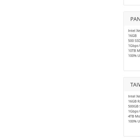
PAN
Intel X
16GB
500 SS
1Gbps 
10TB M
100% U
TAI
Intel X
16GB 
500GB 
1Gbps 
4TB Mo
100% U