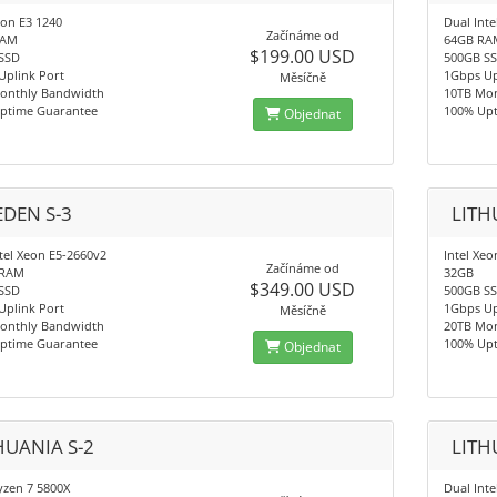
eon E3 1240
Dual Int
Začínáme od
RAM
64GB RA
$199.00 USD
SSD
500GB S
Uplink Port
1Gbps Up
Měsíčně
onthly Bandwidth
10TB Mo
ptime Guarantee
100% Up
Objednat
DEN S-3
LITH
tel Xeon E5-2660v2
Intel Xe
Začínáme od
 RAM
32GB
$349.00 USD
SSD
500GB S
Uplink Port
1Gbps Up
Měsíčně
onthly Bandwidth
20TB Mo
ptime Guarantee
100% Up
Objednat
HUANIA S-2
LITH
zen 7 5800X
Dual Int