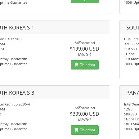
ptime Guarantee
100% Up
TH KOREA S-1
SOUT
eon E3-1270v3
Dual Int
Začínáme od
RAM
32GB RA
$199.00 USD
SSD
1TB SSD
1Gbps
Měsíčně
nthly Bandwidth
1TB Mon
ptime Guarantee
100% Up
Objednat
TH KOREA S-3
PANA
tel Xeon E5-2630v4
Intel Xe
Začínáme od
RAM
12GB
$399.00 USD
D
500 SSD
1Gbps Up
Měsíčně
nthly Bandwidth
10TB Mo
ptime Guarantee
100% Up
Objednat