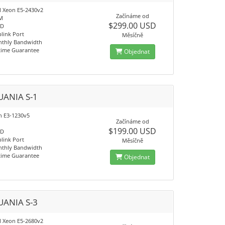
el Xeon E5-2430v2
Začínáme od
M
$299.00 USD
SD
link Port
Měsíčně
nthly Bandwidth
time Guarantee
Objednat
UANIA S-1
on E3-1230v5
Začínáme od
$199.00 USD
SD
link Port
Měsíčně
nthly Bandwidth
time Guarantee
Objednat
UANIA S-3
el Xeon E5-2680v2