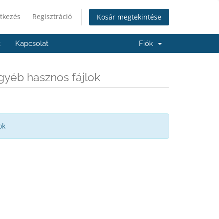
tkezés
Regisztráció
Kosár megtekintése
k
Kapcsolat
Fiók
gyéb hasznos fájlok
ok