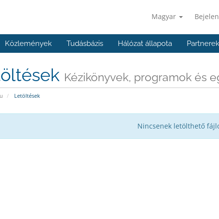
Magyar
Bejelen
Közlemények
Tudásbázis
Hálózat állapota
Partnere
töltések
Kézikönyvek, programok és e
u
Letöltések
Nincsenek letölthető fájl