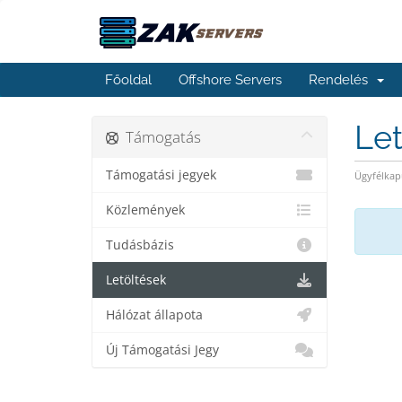
Főoldal
Offshore Servers
Rendelés
Le
Támogatás
Támogatási jegyek
Ügyfélkap
Közlemények
Tudásbázis
Letöltések
Hálózat állapota
Új Támogatási Jegy